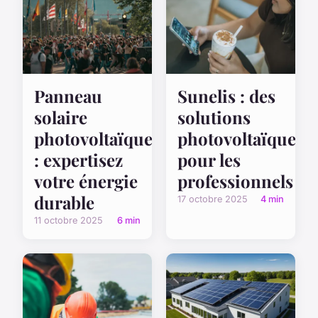
Panneau
Sunelis : des
solaire
solutions
photovoltaïque
photovoltaïques
: expertisez
pour les
votre énergie
professionnels
durable
17 octobre 2025
4 min
11 octobre 2025
6 min