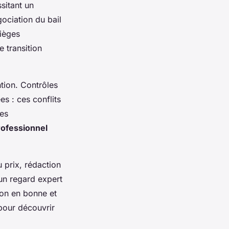
sitant un
gociation du bail
ièges
 transition
ntion. Contrôles
es : ces conflits
res
ofessionnel
u prix, rédaction
 un regard expert
ion en bonne et
our découvrir