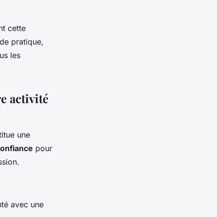
nt cette
de pratique,
us les
 activité
itue une
confiance
pour
ssion.
anté avec une