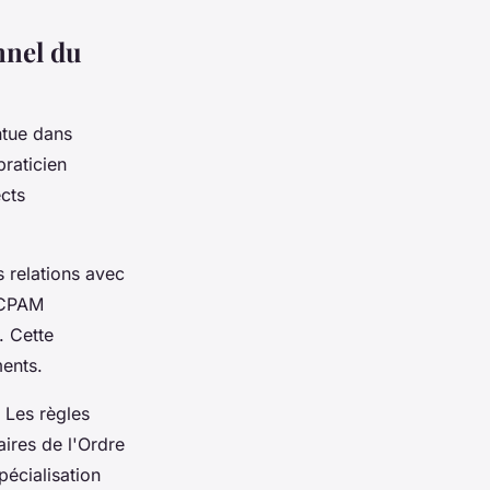
nnel du
ntue dans
praticien
cts
s relations avec
a CPAM
. Cette
ments.
. Les règles
aires de l'Ordre
pécialisation