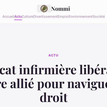
Nommi
Accueil
Actu
Culture
Divertissement
Emploi
Environnement
Société
ACTU
at infirmière libér
e allié pour navigu
droit