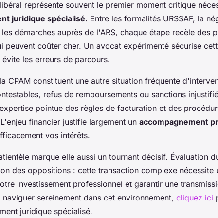
n libéral représente souvent le premier moment critique néces
 juridique spécialisé
. Entre les formalités URSSAF, la né
t les démarches auprès de l'ARS, chaque étape recèle des p
ui peuvent coûter cher. Un avocat expérimenté sécurise cette
évite les erreurs de parcours.
 la CPAM constituent une autre situation fréquente d'interve
ontestables, refus de remboursements ou sanctions injustifié
xpertise pointue des règles de facturation et des procédu
 L'enjeu financier justifie largement un
accompagnement pr
fficacement vos intérêts.
tientèle marque elle aussi un tournant décisif. Évaluation d
ion des oppositions : cette transaction complexe nécessite
otre investissement professionnel et garantir une transmiss
 naviguer sereinement dans cet environnement,
cliquez ici
p
nt juridique spécialisé.