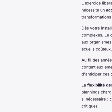
L'exercice libér
nécessite un
ac
transformations
Dès votre insta
complexes. Le ch
aux organismes s
écueils coûteux.
Au fil des anné
contentieux éme
d'anticiper ces
La
flexibilité 
plannings charg
si nécessaire : 
critiques.