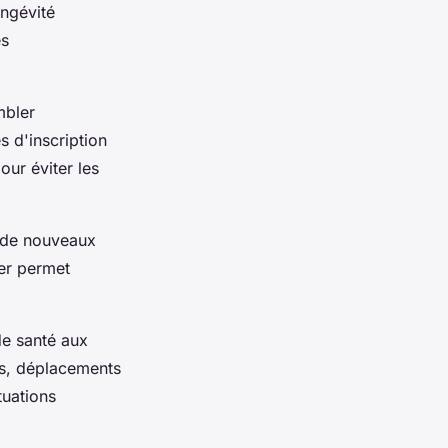
ongévité
es
mbler
s d'inscription
our éviter les
, de nouveaux
ier permet
de santé aux
ts, déplacements
tuations