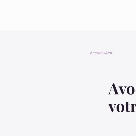
Accueil
›
Actu
Avoc
votr