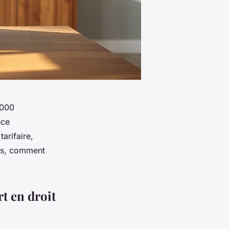
 000
nce
arifaire,
les, comment
rt en droit